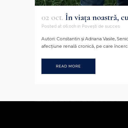
02 oct.
În viaţa noastră, 
Posted at 06:00h
in
Povești de succes
Autori: Constantin şi Adriana Vasile, Se
afecţiune renală cronică, pe care încercam
READ MORE