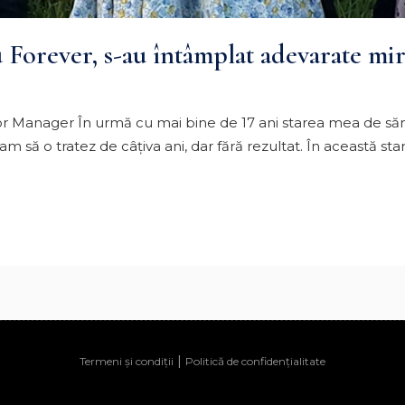
cu Forever, s-au întâmplat adevarate mi
nior Manager În urmă cu mai bine de 17 ani starea mea de să
 să o tratez de câţiva ani, dar fără rezultat. În această stare 
|
Termeni și condiții
Politică de confidențialitate