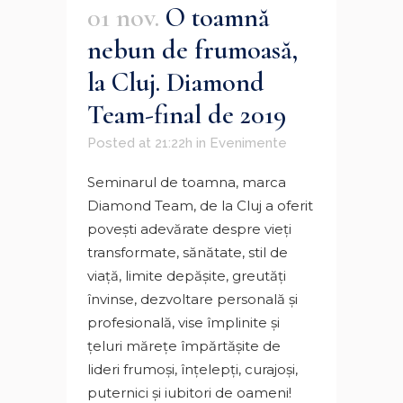
01 nov.
O toamnă
nebun de frumoasă,
la Cluj. Diamond
Team-final de 2019
Posted at 21:22h
in
Evenimente
Seminarul de toamna, marca
Diamond Team, de la Cluj a oferit
poveşti adevărate despre vieţi
transformate, sănătate, stil de
viaţă, limite depăşite, greutăţi
învinse, dezvoltare personală şi
profesională, vise împlinite şi
ţeluri măreţe împărtăşite de
lideri frumoşi, înţelepţi, curajoşi,
puternici şi iubitori de oameni!