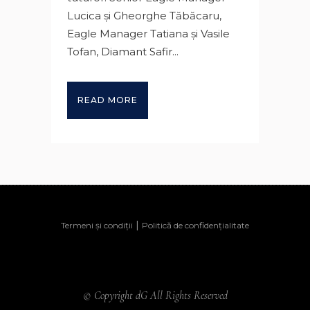
Lucica şi Gheorghe Tăbăcaru,
Eagle Manager Tatiana şi Vasile
Tofan, Diamant Safir...
READ MORE
|
Termeni și condiții
Politică de confidențialitate
© Copyright dG All Rights Reserved