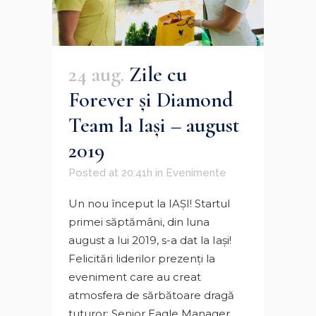
24 aug.
Zile cu
Forever şi Diamond
Team la Iaşi – august
2019
Posted at 20:41h
in
Evenimente
Un nou început la IAŞI! Startul
primei săptămâni, din luna
august a lui 2019, s-a dat la Iaşi!
Felicitări liderilor prezenţi la
eveniment care au creat
atmosfera de sărbătoare dragă
tuturor: Senior Eagle Manager