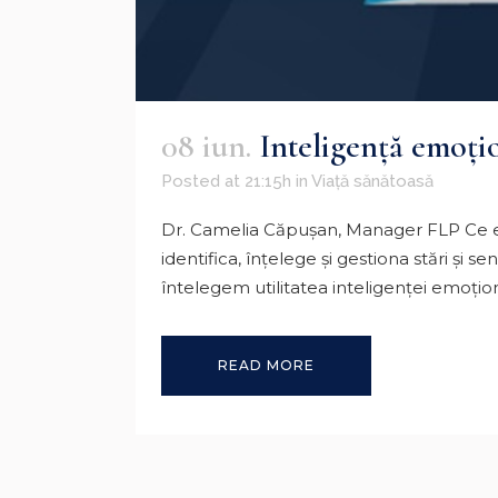
08 iun.
Inteligență emoțio
Posted at 21:15h
in
Viață sănătoasă
Dr. Camelia Căpuşan, Manager FLP Ce est
identifica, înțelege și gestiona stări și 
întelegem utilitatea inteligenței emoționa
READ MORE