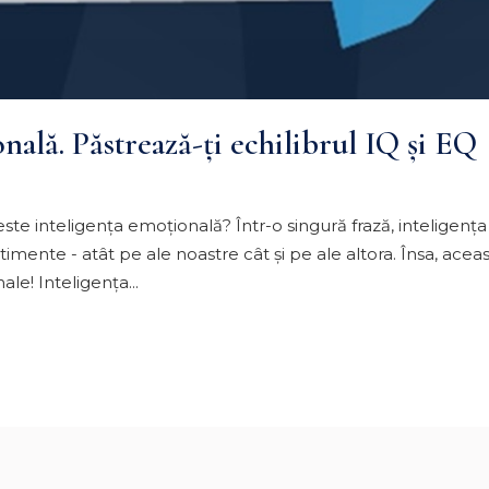
nală. Păstrează-ţi echilibrul IQ şi EQ
e inteligența emoțională? Într-o singură frază, inteligența
sentimente - atât pe ale noastre cât și pe ale altora. Însa, ace
le! Inteligenţa...