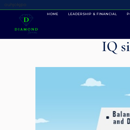
ouhjokjpo
HOME
LEADERSHIP & FINANCIAL
P
IQ s