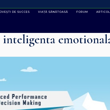
OVEȘTI DE SUCCES
VIAȚĂ SĂNĂTOASĂ
FORUM
ARTICOL
i inteligenta emotional