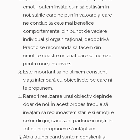
emoţii, putem învăţa cum să cultivăm în
noi, stările care ne pun în valoare şi care
ne conduc la cele mai benefice
comportamente, din punct de vedere
individual şi organizaţional, deopotrivă.
Practic se recomandă să facem din
emoţiile noastre un aliat care să lucreze
pentru noi şi nu invers.
Este important să ne aliniem conştient
viaţa interioară cu obiectivele pe care ni
le propunem.
Rareori realizarea unui obiectiv depinde
doar de noi. În acest proces trebuie să
învăţăm să recunoaştem stările şi emoţiile
celor din jur, care sunt partenerii noştri în
tot ce ne propunem să înfăptuim.
Abia atunci când suntem conştienţi şi