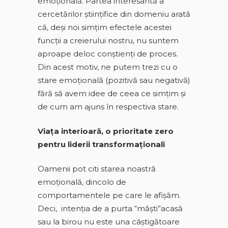
emoțională. Partea interesantă a
cercetărilor ştiinţifice din domeniu arată
că, deși noi simțim efectele acestei
funcții a creierului nostru, nu suntem
aproape deloc conștienți de proces.
Din acest motiv, ne putem trezi cu o
stare emoţională (pozitivă sau negativă)
fără să avem idee de ceea ce simţim şi
de cum am ajuns în respectiva stare.
Viaţa interioară, o prioritate zero
pentru liderii transformaţionali
Oamenii pot citi starea noastră
emoțională, dincolo de
comportamentele pe care le afișăm.
Deci, intenţia de a purta “măşti”acasă
sau la birou nu este una câştigătoare