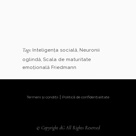
Tags:
Inteligenţa socială
,
Neuronii
oglindă
,
Scala de maturitate
emoţională Friedmann
|
Termeni și condiții
Politică de confidențialitate
© Copyright dG All Rights Reserved